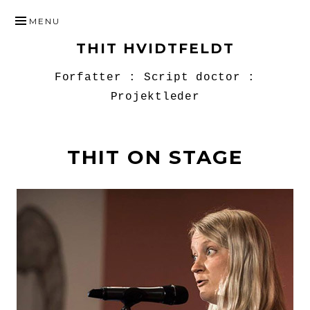
SKIP
MENU
TO
THIT HVIDTFELDT
CONTENT
Forfatter : Script doctor :
Projektleder
THIT ON STAGE